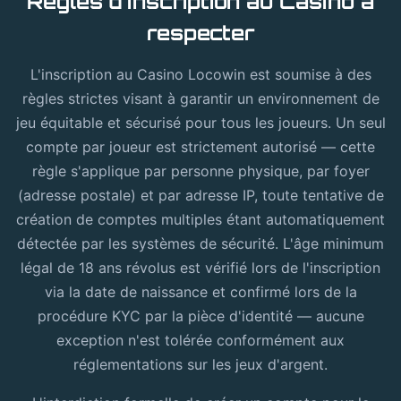
Règles d'inscription au Casino à
respecter
L'inscription au Casino Locowin est soumise à des
règles strictes visant à garantir un environnement de
jeu équitable et sécurisé pour tous les joueurs. Un seul
compte par joueur est strictement autorisé — cette
règle s'applique par personne physique, par foyer
(adresse postale) et par adresse IP, toute tentative de
création de comptes multiples étant automatiquement
détectée par les systèmes de sécurité. L'âge minimum
légal de 18 ans révolus est vérifié lors de l'inscription
via la date de naissance et confirmé lors de la
procédure KYC par la pièce d'identité — aucune
exception n'est tolérée conformément aux
réglementations sur les jeux d'argent.