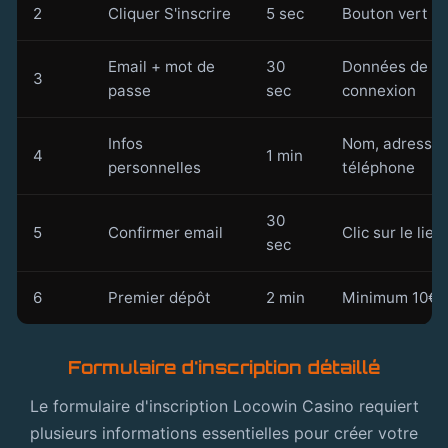
2
Cliquer S'inscrire
5 sec
Bouton vert
Email + mot de
30
Données de
3
passe
sec
connexion
Infos
Nom, adresse,
4
1 min
personnelles
téléphone
30
5
Confirmer email
Clic sur le lien
sec
6
Premier dépôt
2 min
Minimum 10€
Formulaire d'inscription détaillé
Le formulaire d'inscription Locowin Casino requiert
plusieurs informations essentielles pour créer votre