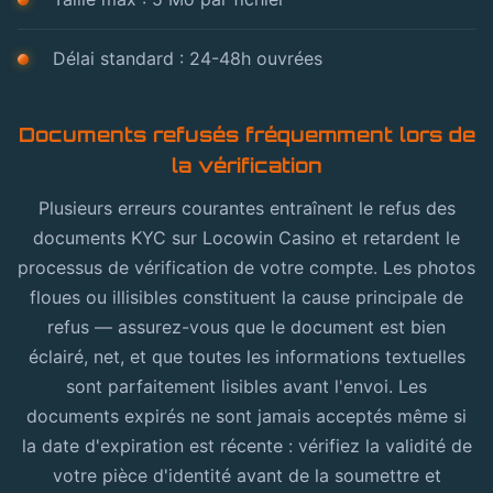
Délai standard : 24-48h ouvrées
Documents refusés fréquemment lors de
la vérification
Plusieurs erreurs courantes entraînent le refus des
documents KYC sur Locowin Casino et retardent le
processus de vérification de votre compte. Les photos
floues ou illisibles constituent la cause principale de
refus — assurez-vous que le document est bien
éclairé, net, et que toutes les informations textuelles
sont parfaitement lisibles avant l'envoi. Les
documents expirés ne sont jamais acceptés même si
la date d'expiration est récente : vérifiez la validité de
votre pièce d'identité avant de la soumettre et