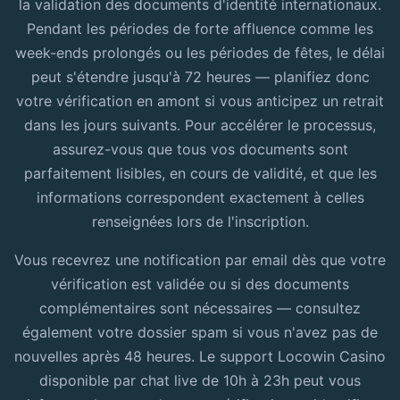
la validation des documents d'identité internationaux.
Pendant les périodes de forte affluence comme les
week-ends prolongés ou les périodes de fêtes, le délai
peut s'étendre jusqu'à 72 heures — planifiez donc
votre vérification en amont si vous anticipez un retrait
dans les jours suivants. Pour accélérer le processus,
assurez-vous que tous vos documents sont
parfaitement lisibles, en cours de validité, et que les
informations correspondent exactement à celles
renseignées lors de l'inscription.
Vous recevrez une notification par email dès que votre
vérification est validée ou si des documents
complémentaires sont nécessaires — consultez
également votre dossier spam si vous n'avez pas de
nouvelles après 48 heures. Le support Locowin Casino
disponible par chat live de 10h à 23h peut vous