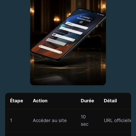
Étape
Action
Durée
Détail
10
1
Accéder au site
URL officielle
sec