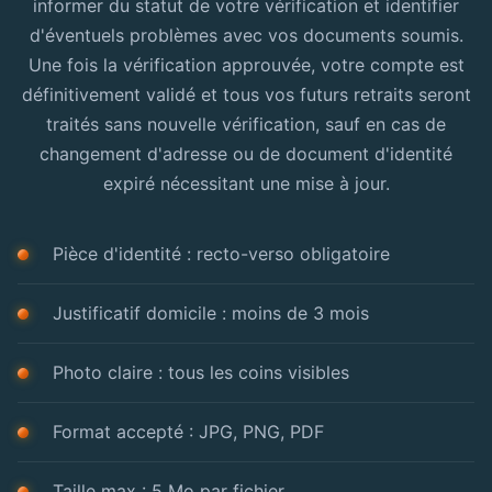
informer du statut de votre vérification et identifier
d'éventuels problèmes avec vos documents soumis.
Une fois la vérification approuvée, votre compte est
définitivement validé et tous vos futurs retraits seront
traités sans nouvelle vérification, sauf en cas de
changement d'adresse ou de document d'identité
expiré nécessitant une mise à jour.
Pièce d'identité : recto-verso obligatoire
Justificatif domicile : moins de 3 mois
Photo claire : tous les coins visibles
Format accepté : JPG, PNG, PDF
Taille max : 5 Mo par fichier