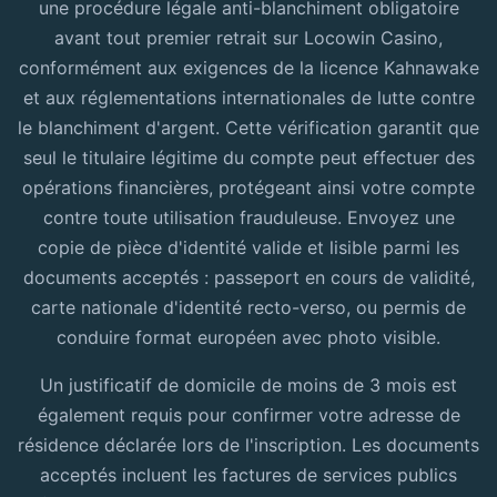
une procédure légale anti-blanchiment obligatoire
avant tout premier retrait sur Locowin Casino,
conformément aux exigences de la licence Kahnawake
et aux réglementations internationales de lutte contre
le blanchiment d'argent. Cette vérification garantit que
seul le titulaire légitime du compte peut effectuer des
opérations financières, protégeant ainsi votre compte
contre toute utilisation frauduleuse. Envoyez une
copie de pièce d'identité valide et lisible parmi les
documents acceptés : passeport en cours de validité,
carte nationale d'identité recto-verso, ou permis de
conduire format européen avec photo visible.
Un justificatif de domicile de moins de 3 mois est
également requis pour confirmer votre adresse de
résidence déclarée lors de l'inscription. Les documents
acceptés incluent les factures de services publics