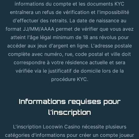
informations du compte et les documents KYC
entraînera un refus de vérification et l'impossibilité
d'effectuer des retraits. La date de naissance au
format JJ/MM/AAAA permet de vérifier que vous avez
atteint l'âge légal minimum de 18 ans révolus pour
accéder aux jeux d'argent en ligne. L'adresse postale
complète avec numéro, rue, code postal et ville doit
correspondre à votre résidence actuelle et sera
vérifiée via le justificatif de domicile lors de la
procédure KYC.
Informations requises pour
l'inscription
L'inscription Locowin Casino nécessite plusieurs
catégories d'informations pour créer un compte joueur