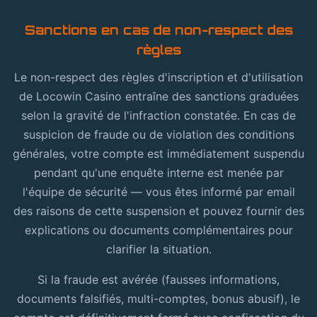
Sanctions en cas de non-respect des
règles
Le non-respect des règles d'inscription et d'utilisation
de Locowin Casino entraîne des sanctions graduées
selon la gravité de l'infraction constatée. En cas de
suspicion de fraude ou de violation des conditions
générales, votre compte est immédiatement suspendu
pendant qu'une enquête interne est menée par
l'équipe de sécurité — vous êtes informé par email
des raisons de cette suspension et pouvez fournir des
explications ou documents complémentaires pour
clarifier la situation.
Si la fraude est avérée (fausses informations,
documents falsifiés, multi-comptes, bonus abusif), le