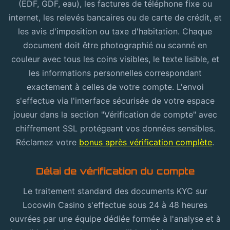
(EDF, GDF, eau), les factures de téléphone fixe ou
internet, les relevés bancaires ou de carte de crédit, et
les avis d'imposition ou taxe d'habitation. Chaque
document doit être photographié ou scanné en
couleur avec tous les coins visibles, le texte lisible, et
les informations personnelles correspondant
exactement à celles de votre compte. L'envoi
s'effectue via l'interface sécurisée de votre espace
joueur dans la section "Vérification de compte" avec
chiffrement SSL protégeant vos données sensibles.
Réclamez votre
bonus après vérification complète
.
Délai de vérification du compte
Le traitement standard des documents KYC sur
Locowin Casino s'effectue sous 24 à 48 heures
ouvrées par une équipe dédiée formée à l'analyse et à