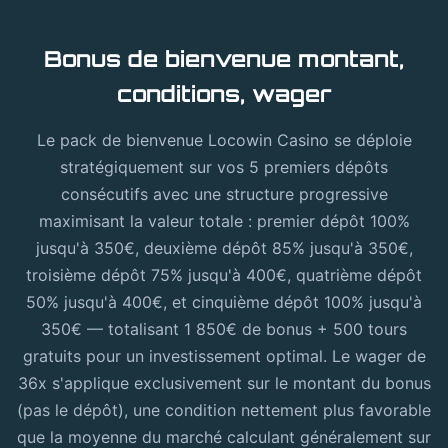
Bonus de bienvenue montant,
conditions, wager
Le pack de bienvenue Locowin Casino se déploie
stratégiquement sur vos 5 premiers dépôts
consécutifs avec une structure progressive
maximisant la valeur totale : premier dépôt 100%
jusqu'à 350€, deuxième dépôt 85% jusqu'à 350€,
troisième dépôt 75% jusqu'à 400€, quatrième dépôt
50% jusqu'à 400€, et cinquième dépôt 100% jusqu'à
350€ — totalisant 1 850€ de bonus + 500 tours
gratuits pour un investissement optimal. Le wager de
36x s'applique exclusivement sur le montant du bonus
(pas le dépôt), une condition nettement plus favorable
que la moyenne du marché calculant généralement sur