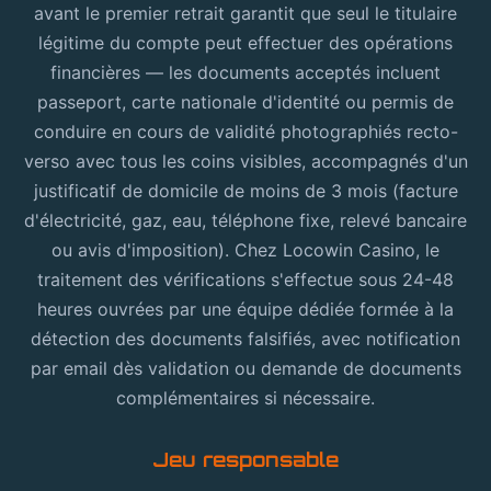
avant le premier retrait garantit que seul le titulaire
légitime du compte peut effectuer des opérations
financières — les documents acceptés incluent
passeport, carte nationale d'identité ou permis de
conduire en cours de validité photographiés recto-
verso avec tous les coins visibles, accompagnés d'un
justificatif de domicile de moins de 3 mois (facture
d'électricité, gaz, eau, téléphone fixe, relevé bancaire
ou avis d'imposition). Chez Locowin Casino, le
traitement des vérifications s'effectue sous 24-48
heures ouvrées par une équipe dédiée formée à la
détection des documents falsifiés, avec notification
par email dès validation ou demande de documents
complémentaires si nécessaire.
Jeu responsable