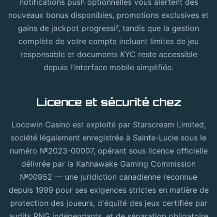
notifications push optionnelles vous alertent des
nouveaux bonus disponibles, promotions exclusives et
gains de jackpot progressif, tandis que la gestion
complète de votre compte incluant limites de jeu
responsable et documents KYC reste accessible
depuis l'interface mobile simplifiée.
Licence et sécurité chez
Locowin Casino est exploité par Starscream Limited,
société légalement enregistrée à Sainte-Lucie sous le
numéro №2023-00007, opérant sous licence officielle
délivrée par la Kahnawake Gaming Commission
№00952 — une juridiction canadienne reconnue
depuis 1999 pour ses exigences strictes en matière de
protection des joueurs, d'équité des jeux certifiée par
audits RNG indépendants, et de séparation obligatoire