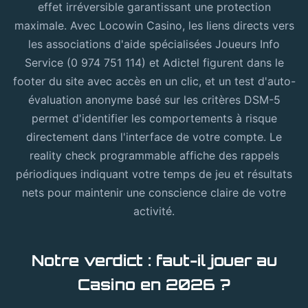
effet irréversible garantissant une protection
maximale. Avec Locowin Casino, les liens directs vers
les associations d'aide spécialisées Joueurs Info
Service (0 974 751 114) et Adictel figurent dans le
footer du site avec accès en un clic, et un test d'auto-
évaluation anonyme basé sur les critères DSM-5
permet d'identifier les comportements à risque
directement dans l'interface de votre compte. Le
reality check programmable affiche des rappels
périodiques indiquant votre temps de jeu et résultats
nets pour maintenir une conscience claire de votre
activité.
Notre verdict : faut-il jouer au
Casino en 2026 ?