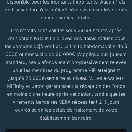
disponible pour les montants importants. Aucun frais
de transaction n'est prélevé côté casino sur les dépôts
comme sur les retraits.
Les retraits sont validés sous 24-48 heures après
vérification KYC initiale, avec des délais réduits pour
les comptes déjà vérifiés. La limite hebdomadaire de 5
000€ et mensuelle de 20 000€ s'applique aux joueurs
standard, ces plafonds étant progressivement relevés
pour les membres du programme VIP atteignant
jusqu'à 20 000€/semaine au niveau V. Les e-wallets
MiFinity et Jeton garantissent la réception des fonds
en moins d'une heure après validation, tandis que les
virements bancaires SEPA nécessitent 2-5 jours
ouvrés selon les délais de traitement de votre
établissement bancaire.