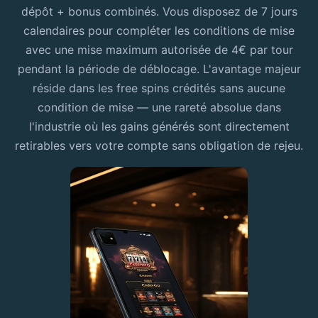
dépôt + bonus combinés. Vous disposez de 7 jours
calendaires pour compléter les conditions de mise
avec une mise maximum autorisée de 4€ par tour
pendant la période de déblocage. L'avantage majeur
réside dans les free spins crédités sans aucune
condition de mise — une rareté absolue dans
l'industrie où les gains générés sont directement
retirables vers votre compte sans obligation de rejeu.