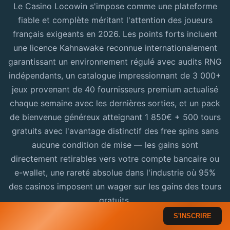
Le Casino Locowin s'impose comme une plateforme
fiable et complète méritant l'attention des joueurs
français exigeants en 2026. Les points forts incluent
une licence Kahnawake reconnue internationalement
garantissant un environnement régulé avec audits RNG
indépendants, un catalogue impressionnant de 3 000+
jeux provenant de 40 fournisseurs premium actualisé
chaque semaine avec les dernières sorties, et un pack
de bienvenue généreux atteignant 1 850€ + 500 tours
gratuits avec l'avantage distinctif des free spins sans
aucune condition de mise — les gains sont
directement retirables vers votre compte bancaire ou
e-wallet, une rareté absolue dans l'industrie où 95%
des casinos imposent un wager sur les gains des tours
gratuits.
Bonus jusqu'à 1 850€ + 500
S'INSCRIRE
Le wager de 36x exclusivement sur le bonus (pas le