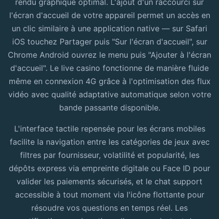
rendu graphique optimal. L'ajout d'un raccourci sur
l'écran d'accueil de votre appareil permet un accès en
un clic similaire à une application native — sur Safari
iOS touchez Partager puis "Sur l'écran d'accueil", sur
Chrome Android ouvrez le menu puis "Ajouter à l'écran
d'accueil". Le live casino fonctionne de manière fluide
même en connexion 4G grâce à l'optimisation des flux
vidéo avec qualité adaptative automatique selon votre
bande passante disponible.
L'interface tactile repensée pour les écrans mobiles
facilite la navigation entre les catégories de jeux avec
filtres par fournisseur, volatilité et popularité, les
dépôts express via empreinte digitale ou Face ID pour
valider les paiements sécurisés, et le chat support
accessible à tout moment via l'icône flottante pour
résoudre vos questions en temps réel. Les