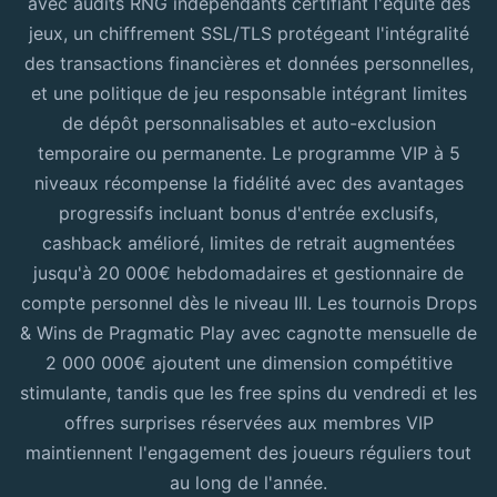
avec audits RNG indépendants certifiant l'équité des
jeux, un chiffrement SSL/TLS protégeant l'intégralité
des transactions financières et données personnelles,
et une politique de jeu responsable intégrant limites
de dépôt personnalisables et auto-exclusion
temporaire ou permanente. Le programme VIP à 5
niveaux récompense la fidélité avec des avantages
progressifs incluant bonus d'entrée exclusifs,
cashback amélioré, limites de retrait augmentées
jusqu'à 20 000€ hebdomadaires et gestionnaire de
compte personnel dès le niveau III. Les tournois Drops
& Wins de Pragmatic Play avec cagnotte mensuelle de
2 000 000€ ajoutent une dimension compétitive
stimulante, tandis que les free spins du vendredi et les
offres surprises réservées aux membres VIP
maintiennent l'engagement des joueurs réguliers tout
au long de l'année.