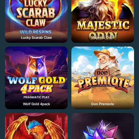
Lucky Scarab Claw
Majestic Odin
Wolf Gold 4pack
Don Premiote