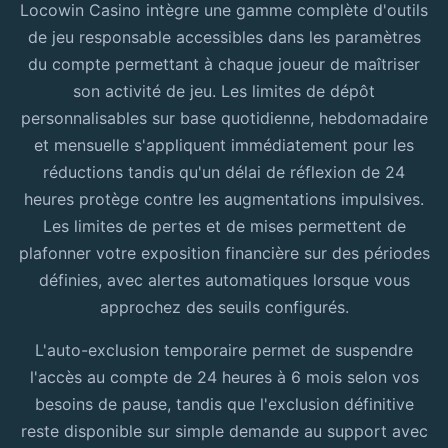
Locowin Casino intègre une gamme complète d'outils
de jeu responsable accessibles dans les paramètres
du compte permettant à chaque joueur de maîtriser
son activité de jeu. Les limites de dépôt
personnalisables sur base quotidienne, hebdomadaire
et mensuelle s'appliquent immédiatement pour les
réductions tandis qu'un délai de réflexion de 24
heures protège contre les augmentations impulsives.
Les limites de pertes et de mises permettent de
plafonner votre exposition financière sur des périodes
définies, avec alertes automatiques lorsque vous
approchez des seuils configurés.
L'auto-exclusion temporaire permet de suspendre
l'accès au compte de 24 heures à 6 mois selon vos
besoins de pause, tandis que l'exclusion définitive
reste disponible sur simple demande au support avec