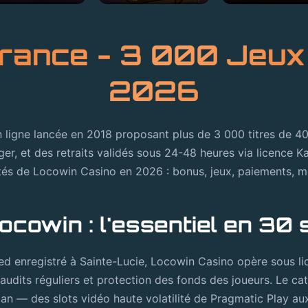
rance - 3 000 Jeux 
2026
 ligne lancée en 2018 proposant plus de 3 000 titres de 4
ger, et des retraits validés sous 24-48 heures via licence
tés de Locowin Casino en 2026 : bonus, jeux, paiements, mo
ocowin : l'essentiel en 30
ited enregistré à Sainte-Lucie, Locowin Casino opère so
 audits réguliers et protection des fonds des joueurs. Le 
an — des slots vidéo haute volatilité de Pragmatic Play au