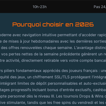
10h-23h
Pas 24
Pourquoi choisir en 2026
oderne avec navigation intuitive permettant d'accéder rapi
cie de mises à jour hebdomadaires avec les dernières sortie
c des offres renouvelées chaque semaine. L'avantage distinc
— vos pertes nettes de la semaine précédente génèrent un r
tre activité, directement retirable vers votre compte bancai
urs piliers fondamentaux appréciés des joueurs français : 
quité des jeux, un chiffrement SSL/TLS protégeant l'intégra
e intégrant limites de dépôt personnalisables et auto-exc
ages progressifs incluant bonus d'entrée exclusifs, cashba
e personnel dès le niveau III. Les tournois Drops & Wins
e stimulante, tandis que les free spins du vendredi et les