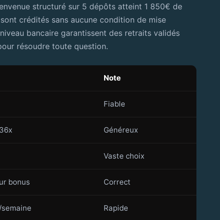
envenue structuré sur 5 dépôts atteint 1 850€ de
 sont crédités sans aucune condition de mise
niveau bancaire garantissent des retraits validés
pour résoudre toute question.
Note
Fiable
36x
Généreux
Vaste choix
ur bonus
Correct
/semaine
Rapide