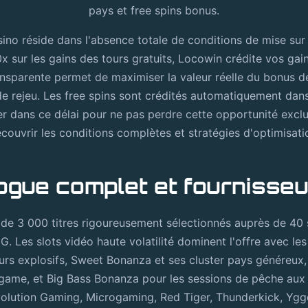
pays et free spins bonus.
ino réside dans l'absence totale de conditions de mise su
sur les gains des tours gratuits, Locowin crédite vos gain
ansparente permet de maximiser la valeur réelle du bonus d
e rejeu. Les free spins sont crédités automatiquement dans
er dans ce délai pour ne pas perdre cette opportunité excl
couvrir les conditions complètes et stratégies d'optimisati
ogue complet et fournisse
de 3 000 titres rigoureusement sélectionnés auprès de 40
G. Les slots vidéo haute volatilité dominent l'offre avec le
urs explosifs, Sweet Bonanza et ses cluster pays généreux
ame, et Big Bass Bonanza pour les sessions de pêche aux 
Evolution Gaming, Microgaming, Red Tiger, Thunderkick, Y