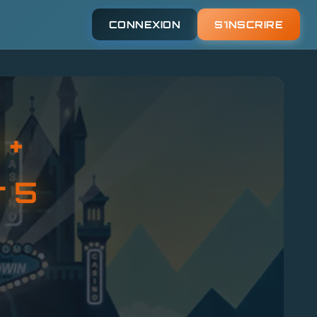
CONNEXION
S'INSCRIRE
 +
r 5